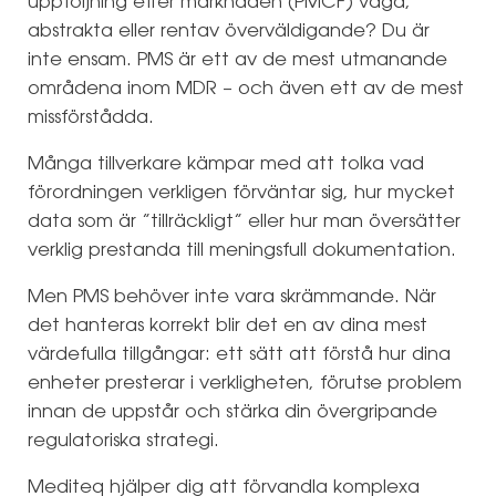
uppföljning efter marknaden (PMCF) vaga,
abstrakta eller rentav överväldigande? Du är
inte ensam. PMS är ett av de mest utmanande
områdena inom MDR – och även ett av de mest
missförstådda.
Många tillverkare kämpar med att tolka vad
förordningen verkligen förväntar sig, hur mycket
data som är ”tillräckligt” eller hur man översätter
verklig prestanda till meningsfull dokumentation.
Men PMS behöver inte vara skrämmande. När
det hanteras korrekt blir det en av dina mest
värdefulla tillgångar: ett sätt att förstå hur dina
enheter presterar i verkligheten, förutse problem
innan de uppstår och stärka din övergripande
regulatoriska strategi.
Mediteq hjälper dig att förvandla komplexa