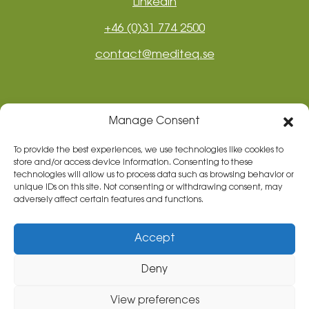
LinkedIn
+46 (0)31 774 2500
contact@mediteq.se
Manage Consent
To provide the best experiences, we use technologies like cookies to
store and/or access device information. Consenting to these
technologies will allow us to process data such as browsing behavior or
unique IDs on this site. Not consenting or withdrawing consent, may
adversely affect certain features and functions.
Mediteq Svenkebo AB
Accept
Kämpegatan 6
Deny
411 04 Göteborg
View preferences