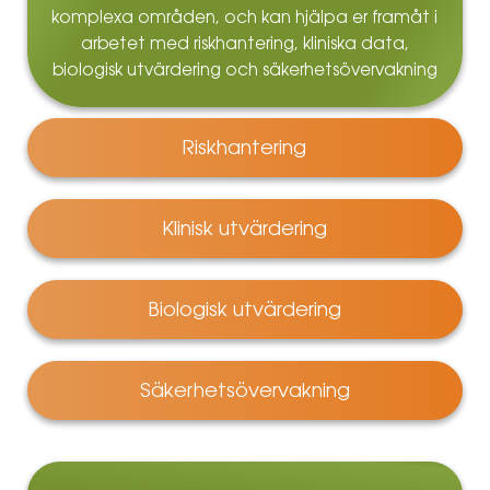
komplexa områden, och kan hjälpa er framåt i
arbetet med riskhantering, kliniska data,
biologisk utvärdering och säkerhetsövervakning
Riskhantering
Klinisk utvärdering
Biologisk utvärdering
Säkerhetsövervakning