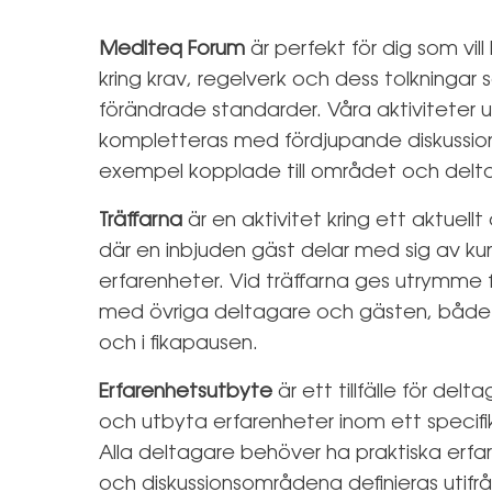
Mediteq Forum
är perfekt för dig som vil
kring krav, regelverk och dess tolkningar
förändrade standarder. Våra aktiviteter 
kompletteras med fördjupande diskussion
exempel kopplade till området och delta
Träffarna
är en aktivitet kring ett aktuell
där en inbjuden gäst delar med sig av k
erfarenheter. Vid träffarna ges utrymme f
med övriga deltagare och gästen, både
och i fikapausen.
Erfarenhetsutbyte
är ett tillfälle för del
och utbyta erfarenheter inom ett speci
Alla deltagare behöver ha praktiska erf
och diskussionsområdena definieras utifr