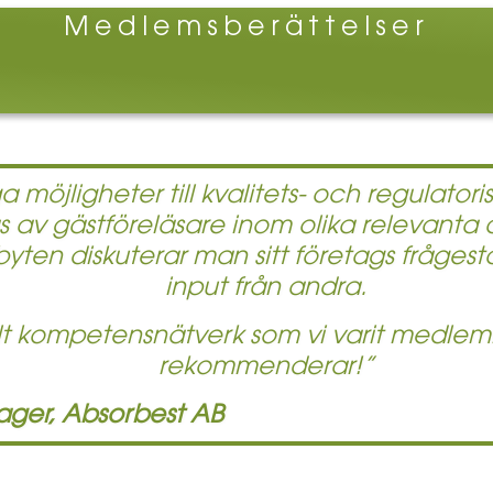
Medlemsberättelser
ligheter till kvalitets- och regulatorisk 
 av gästföreläsare inom olika relevanta 
byten diskuterar man sitt företags frågestä
input från andra.
lt kompetensnätverk som vi varit medlem
rekommenderar!”
ger, Absorbest AB