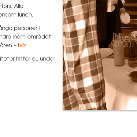
förs. Alla
ensam lunch.
ånga personer i
andra inom området
 åren –
här
teter hittar du under