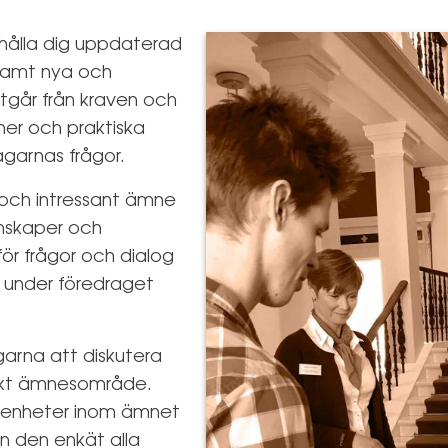
l hålla dig uppdaterad
 samt nya och
utgår från kraven och
er och praktiska
garnas frågor.
t och intressant ämne
unskaper och
ör frågor och dialog
 under föredraget
tagarna att diskutera
fikt ämnesområde.
arenheter inom ämnet
ån den enkät alla