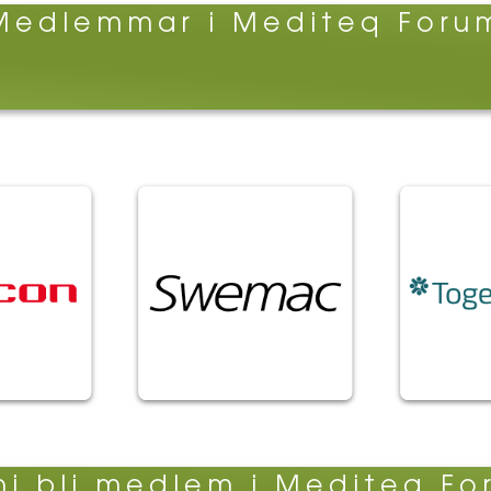
Medlemmar i Mediteq Foru
 ni bli medlem i Mediteq F