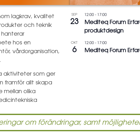
SEP
12:00
-
17:00
om lagkrav, kvalitet
23
Mediteq Forum Erfar
produkter och teknik
produktdesign
 hanterar
rbete hos en
OKT
12:00
-
17:00
6
Mediteq Forum Erfar
ntör, vårdorganisation,
.
a aktiviteter som ger
 framför allt skapa
e mellan olika
edicintekniska
ringar om förändringar, samt möjligheten