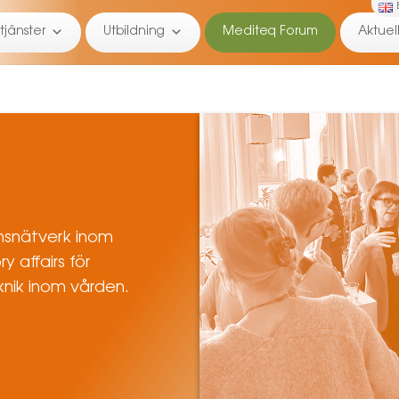
tjänster
Utbildning
Mediteq Forum
Aktuell
ukt!
nsnätverk inom
y affairs för
knik inom vården.