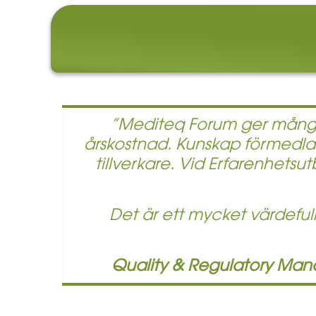
OLUT
”Mediteq Forum ger många möj
a med
årskostnad. Kunskap förmedlas
tillverkare. Vid Erfarenhetsut
Det är ett mycket värdeful
Quality & Regulatory Mana