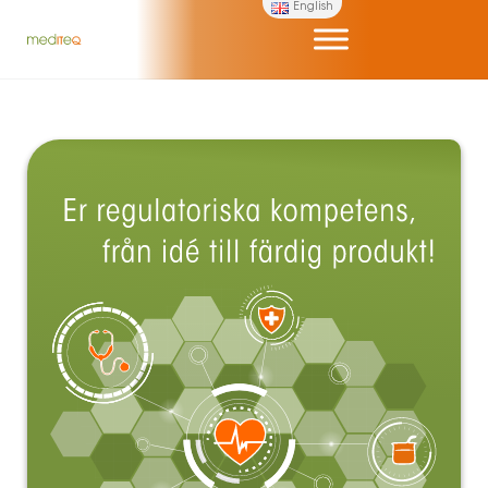
English
Hoppa till huvudinnehåll
Skip to header right navigation
Skip to site footer
Er regulatoriska kompetens, från idé till färdig produkt!
Mediteq