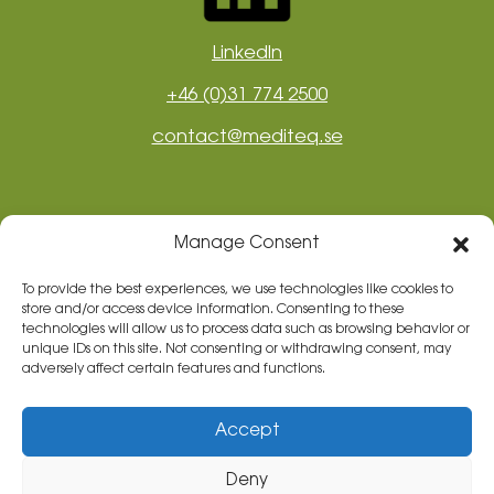
LinkedIn
+46 (0)31 774 2500
contact@mediteq.se
Manage Consent
To provide the best experiences, we use technologies like cookies to
store and/or access device information. Consenting to these
technologies will allow us to process data such as browsing behavior or
unique IDs on this site. Not consenting or withdrawing consent, may
adversely affect certain features and functions.
Mediteq Svenkebo AB
Accept
Kämpegatan 6
Deny