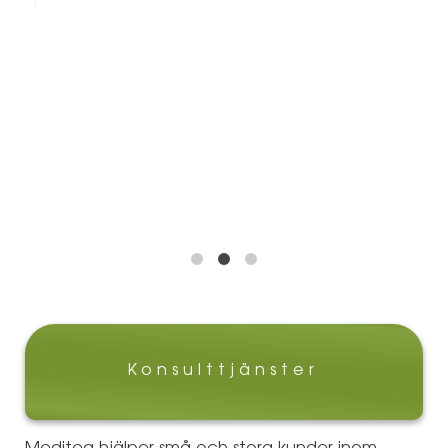
”
Konsulttjänster