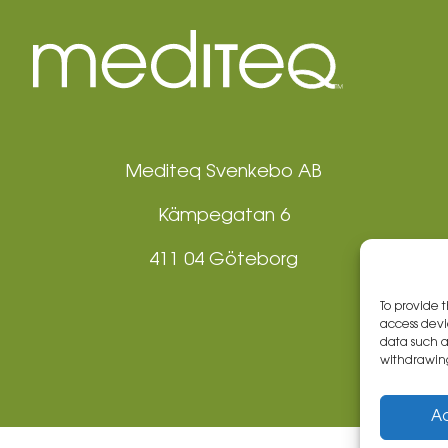
Mediteq Svenkebo AB
Kämpegatan 6
411 04 Göteborg
To provide 
access devi
data such a
withdrawing
A