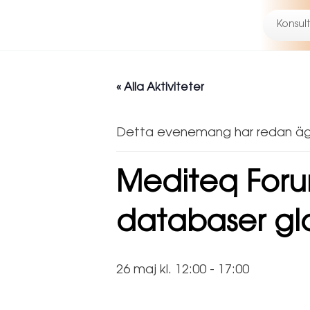
Hoppa till huvudinnehåll
Skip to header right navigation
Skip to site footer
Konsult
Er regulatoriska kompetens, från idé till färdig prod
Mediteq
« Alla Aktiviteter
Detta evenemang har redan äg
Mediteq Foru
databaser gl
26 maj kl. 12:00
-
17:00