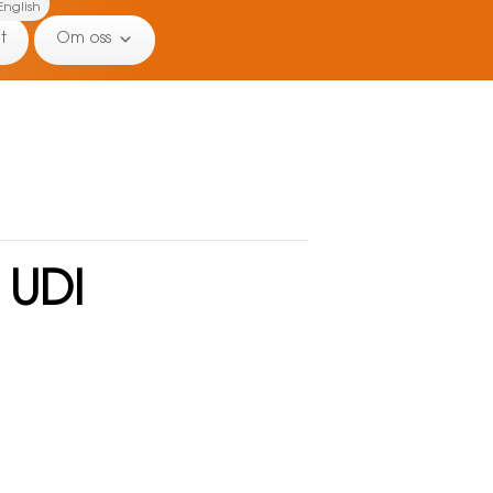
English
t
Om oss
 UDI