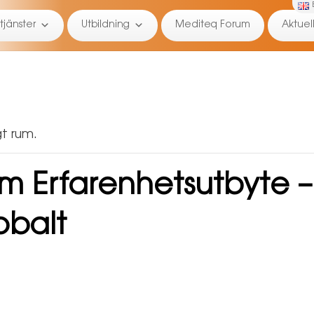
tjänster
Utbildning
Mediteq Forum
Aktuell
ukt!
t rum.
m Erfarenhetsutbyte –
obalt