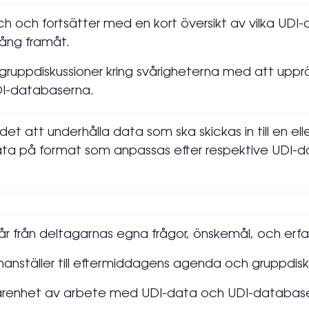
 och fortsätter med en kort översikt av vilka UDI-
ång framåt.
uppdiskussioner kring svårigheterna med att upprät
DI-databaserna.
det att underhålla data som ska skickas in till en el
ta på format som anpassas efter respektive UDI-
år från deltagarnas egna frågor, önskemål, och erf
anställer till eftermiddagens agenda och gruppdisk
farenhet av arbete med UDI-data och UDI-databaser 