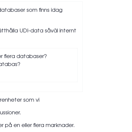
databaser som finns idag
thålla UDI-data såväl internt
ler flera databaser?
databas?
arenheter som vi
ussioner.
på en eller flera marknader.